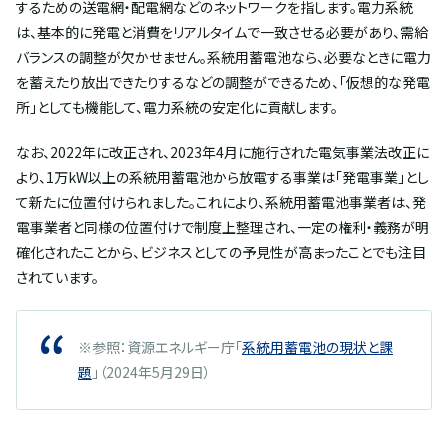
するための送電網・配電網などのネットワークを指します。電力系統
は、基本的に発電と消費をリアルタイムで一致させる必要があり、需給
バランスの調整が欠かせません。系統用蓄電池なら、必要なときに電力
を蓄えたり放出できたりするなどの調整ができるため、「仮想的な発電
所」としても機能して、電力系統の安定化に貢献します。
なお、2022年に改正され、2023年4月に施行された電気事業法改正に
より、1万kW以上の系統用蓄電池から放電する事業は「発電事業」とし
て新たに位置付けられました。これにより、系統用蓄電池事業者は、発
電事業者と同様の位置付けで制度上整理され、一定の権利・義務が明
確化されたことから、ビジネスとしての予見性が高まったことでも注目
されています。
※参照：資源エネルギー庁「
系統用蓄電池の現状と課
題
」（2024年5月29日）