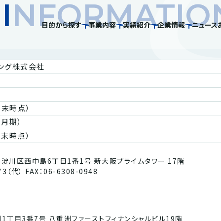
E
I
NFORMATIO
目的から探す
事業内容
実績紹介
企業情報
ニュース
ング株式会社
月末時点）
６月期）
月末時点）
大阪市淀川区西中島6丁目1番1号 新大阪プライムタワー 17階
73（代） FAX：06-6308-0948
1丁目3番7号 八重洲ファーストフィナンシャルビル19階