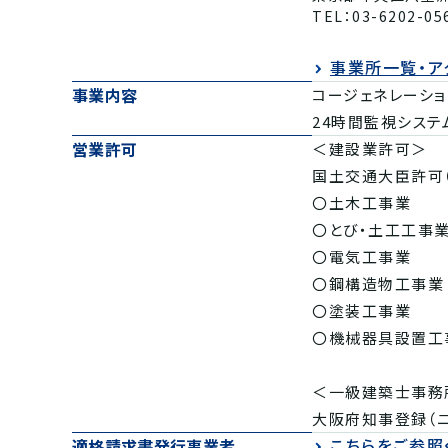
TEL：03-6202-05
事業所一覧・ア
事業内容
コージェネレーショ
24時間監視システ
営業許可
＜建設業許可＞
国土交通大臣許可（特
〇土木工事
〇とび・土工
〇電気工事
〇鋼構造物工
〇塗装工事
〇機械器具設置
＜一級建築士事務
大阪府知事登録（ニ）
こちらをご参照
適格請求書発行事業者