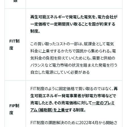
類
再生可能エネルギーで発電した電気を、電力会社が
一定価格で一定期間買い取ることを国が約束する
制度。
FIT制
この買い取ったコストの一部は、賦課金として電気
度
料金に上乗せするかたちで国民から集められる。電
気料金の負担を抑えていくためにも、需要と供給の
バランスなど電力市場の状況を踏まえた発電を行う
自立した電源にしていく必要がある
FIT制度のように固定価格で買い取るのではなく、
再
生可能エネルギー発電事業者が卸電力市場などで
売電したとき、その売電価格に対して
一定のプレミ
FIP制
アム（補助額）を上乗せ
する制度。
度
FIT制度の課題解決のために2022年4月から開始さ