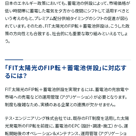
日本のエネルギー政策においても、蓄電池の併設によって、市場価格が
低い時間帯に蓄電した電気を夕方から夜間にシフトして活用すべきと
いう考えのもと、プレミアム配分供給タイミングのシフトの促進が図ら
れています。そのため、FIT太陽光のFIP転＋蓄電池併設は、こうした政
策の方向性とも合致する、社会的にも重要な取り組みといえるでしょ
う。
「FIT太陽光のFIP転＋蓄電池併設」に対応す
るには？
FIT太陽光のFIP転＋蓄電池併設を実現するには、蓄電池の充放電や
市場への売電などの運用管理（アグリゲーション）が必要となります。
制度も複雑なため、実績のある企業との連携が欠かせません。
テス・エンジニアリング株式会社では、既存のFIT制度を活用した太陽
光発電所のFIP転を前提に、蓄電池のEPC（設計・調達・施工）から、運
転開始後のオペレーション＆メンテナンス、運用管理（アグリゲーショ