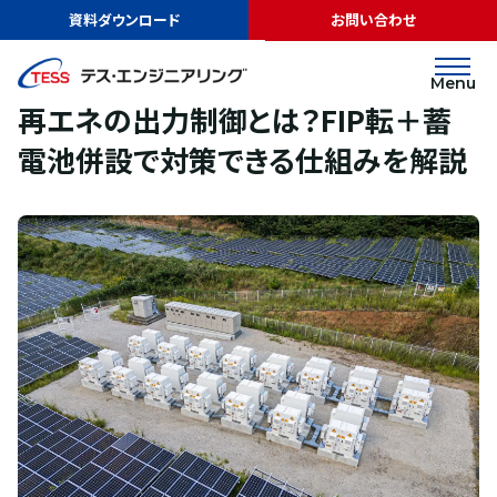
TOP
お役立ち情報
コラム一覧
再エネの出力制御とは？FIP転＋蓄電
資料ダウンロード
お問い合わせ
池併設で対策できる仕組みを解説
蓄電池
2026.06.29
Menu
再エネの出力制御とは？FIP転＋蓄
電池併設で対策できる仕組みを解説