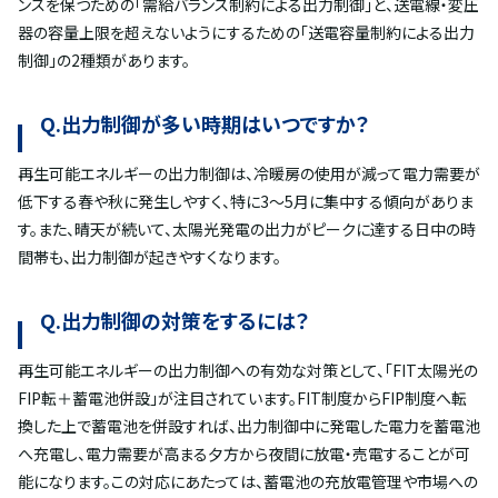
ンスを保つための「需給バランス制約による出力制御」と、送電線・変圧
器の容量上限を超えないようにするための「送電容量制約による出力
制御」の2種類があります。
Q.出力制御が多い時期はいつですか？
再生可能エネルギーの出力制御は、冷暖房の使用が減って電力需要が
低下する春や秋に発生しやすく、特に3～5月に集中する傾向がありま
す。また、晴天が続いて、太陽光発電の出力がピークに達する日中の時
間帯も、出力制御が起きやすくなります。
Q.出力制御の対策をするには？
再生可能エネルギーの出力制御への有効な対策として、「FIT太陽光の
FIP転＋蓄電池併設」が注目されています。FIT制度からFIP制度へ転
換した上で蓄電池を併設すれば、出力制御中に発電した電力を蓄電池
へ充電し、電力需要が高まる夕方から夜間に放電・売電することが可
能になります。この対応にあたっては、蓄電池の充放電管理や市場への