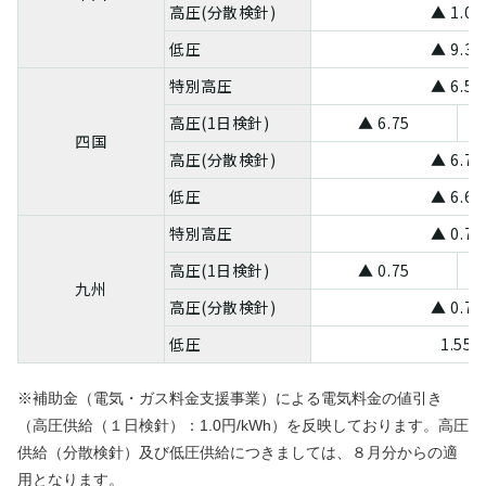
高圧(分散検針)
▲ 1.06
低圧
▲ 9.39
特別高圧
▲ 6.57
高圧(1日検針)
▲ 6.75
四国
高圧(分散検針)
▲ 6.75
低圧
▲ 6.62
特別高圧
▲ 0.74
高圧(1日検針)
▲ 0.75
九州
高圧(分散検針)
▲ 0.75
低圧
1.55
※補助金（電気・ガス料金支援事業）による電気料金の値引き
（高圧供給（１日検針）：1.0円/kWh）を反映しております。高圧
供給（分散検針）及び低圧供給につきましては、８月分からの適
用となります。