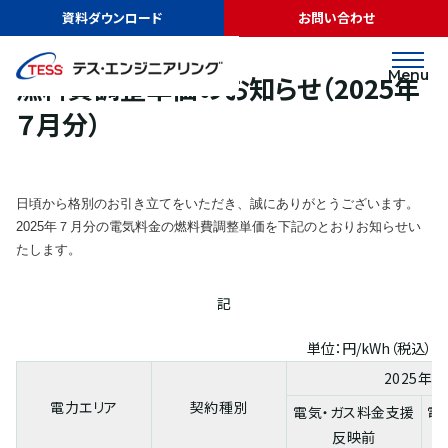
TOP
ニュース
燃料費調整単価のお知らせ（2025年７月分）
資料ダウンロード
お問い合わせ
お知らせ
2025.06.25
Menu
燃料費調整単価のお知らせ（2025年
７月分）
日頃から格別のお引き立てをいただき、誠にありがとうございます。
2025年７月分の電気料金の燃料費調整単価を下記のとおりお知らせい
たします。
記
単位：円/kWh（税込）
2025年７
電力エリア
契約種別
電気・ガス料金支援
電
反映前