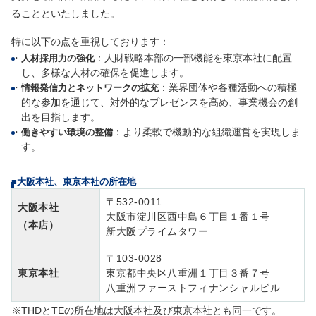
ることといたしました。
特に以下の点を重視しております：
・
：人財戦略本部の一部機能を東京本社に配置
人材採用力の強化
し、多様な人材の確保を促進します。
・
：業界団体や各種活動への積極
情報発信力とネットワークの拡充
的な参加を通じて、対外的なプレゼンスを高め、事業機会の創
出を目指します。
・
：より柔軟で機動的な組織運営を実現しま
働きやすい環境の整備
す。
■大阪本社、東京本社の所在地
〒532-0011
大阪本社
大阪市淀川区西中島６丁目１番１号
（本店）
新大阪プライムタワー
〒103-0028
東京本社
東京都中央区八重洲１丁目３番７号
八重洲ファーストフィナンシャルビル
※THDとTEの所在地は大阪本社及び東京本社とも同一です。