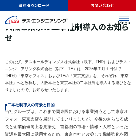
TOP
ニュース
大阪と東京の二本社制導入のお知らせ
資料ダウンロード
お問い合わせ
お知らせ
2025.06.16
Menu
大阪と東京の二本社制導入のお知ら
せ
このたび、テスホールディングス株式会社（以下、THD）およびテス・
エンジニアリング株式会社（以下、TE）は、2025年７月１日付で、
THDの「東京オフィス」およびTEの「東京支店」を、それぞれ「東京
本社」へと改称し、大阪本社と東京本社の二本社制を導入する運びとな
りましたので、お知らせいたします。
■二本社制導入の背景と目的
当社グループは、これまで関東圏における事業拠点として東京オ
フィス・東京支店を展開してまいりましたが、今後のさらなる成
長と企業価値向上を見据え、首都圏の市場・情報・人材といった
資源を最大限に活用するため、東京本社と改称して機能強化を図