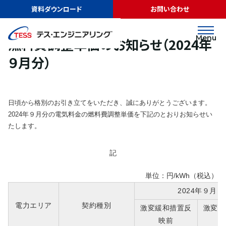
TOP
ニュース
燃料費調整単価のお知らせ（2024年９月分）
資料ダウンロード
お問い合わせ
お知らせ
2024.08.28
Menu
燃料費調整単価のお知らせ（2024年
９月分）
日頃から格別のお引き立てをいただき、誠にありがとうございます。
2024年９月分の電気料金の燃料費調整単価を下記のとおりお知らせい
たします。
記
単位：円/kWh（税込）
2024年９月
電力エリア
契約種別
激変緩和措置反
激変緩
映前