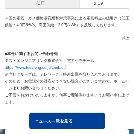
低圧
2.19
▲ 
※国の電気・ガス価格激変緩和対策事業による電気料金の値引き（低圧
供給：4.0円/kWh、高圧供給：2.0円/kWh）を反映しております。
以上
■本件に関するお問い合わせ先
テス・エンジニアリング株式会社 電力小売チーム
https://www.tess-eng.co.jp/contact/
※当社グループは、テレワーク・時差出勤を取り入れております。
そのため、お電話での対応ができない場合がございますので、ホームペ
ージよりお問い合わせください。
ご不便をおかけいたしますが、何卒ご理解賜りますようお願い申し上げ
ます。
ニュース一覧を見る