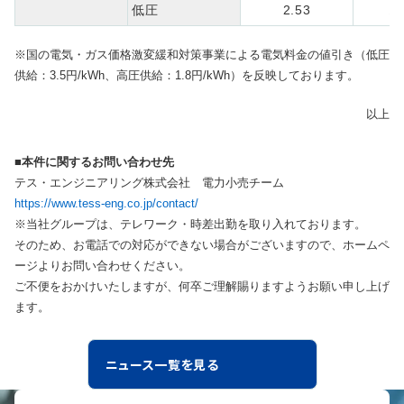
低圧
2.53
▲ 
※国の電気・ガス価格激変緩和対策事業による電気料金の値引き（低圧
供給：3.5円/kWh、高圧供給：1.8円/kWh）を反映しております。
以上
■本件に関するお問い合わせ先
テス・エンジニアリング株式会社 電力小売チーム
https://www.tess-eng.co.jp/contact/
※当社グループは、テレワーク・時差出勤を取り入れております。
そのため、お電話での対応ができない場合がございますので、ホームペ
ージよりお問い合わせください。
ご不便をおかけいたしますが、何卒ご理解賜りますようお願い申し上げ
ます。
ニュース一覧を見る