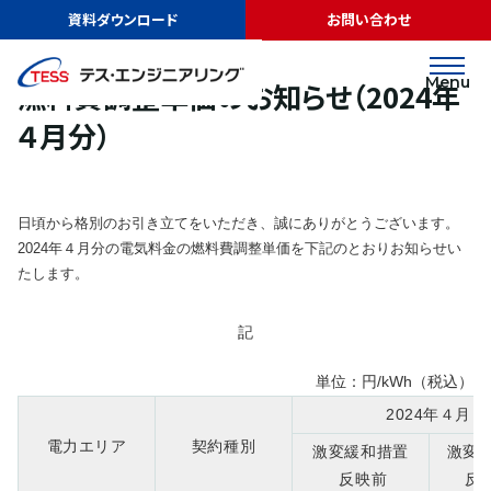
TOP
ニュース
燃料費調整単価のお知らせ（2024年４月分）
資料ダウンロード
お問い合わせ
お知らせ
2024.03.29
Menu
燃料費調整単価のお知らせ（2024年
４月分）
日頃から格別のお引き立てをいただき、誠にありがとうございます。
2024年４月分の電気料金の燃料費調整単価を下記のとおりお知らせい
たします。
記
単位：円/kWh（税込）
2024年４月
電力エリア
契約種別
激変緩和措置
激変
反映前
反