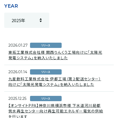
YEAR
2026.01.27
リリース
東拓工業株式会社様 関西りんくう工場向けに「太陽光
発電システム」を納入いたしました
2026.01.14
リリース
九星飲料工業株式会社 伊都工場（第２配送センター）
向けに「太陽光発電システム」を納入いたしました
2025.12.25
リリース
【オンサイトPPA】神奈川県横浜市様 下水道河川局都
筑水再生センター向け再生可能エネルギー電気の供給
を行います