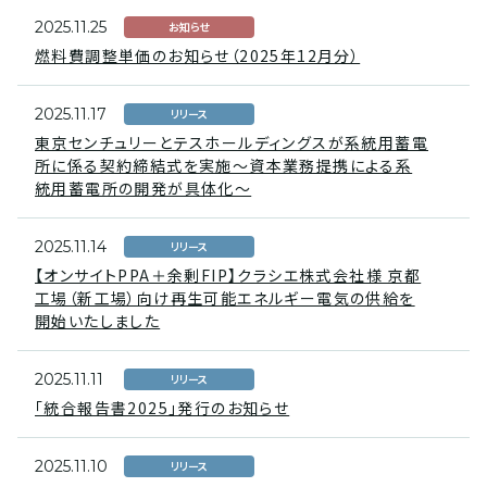
2025.11.25
お知らせ
燃料費調整単価のお知らせ（2025年12月分）
2025.11.17
リリース
東京センチュリーとテスホールディングスが系統用蓄電
所に係る契約締結式を実施～資本業務提携による系
統用蓄電所の開発が具体化～
2025.11.14
リリース
【オンサイトPPA＋余剰FIP】クラシエ株式会社様 京都
工場（新工場）向け再生可能エネルギー電気の供給を
開始いたしました
2025.11.11
リリース
「統合報告書2025」発行のお知らせ
2025.11.10
リリース