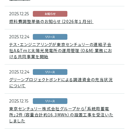
2025.12.25
お知らせ
燃料費調整単価のお知らせ（2026年１月分）
2025.12.24
リリース
テス・エンジニアリングが東京センチュリーの連結子会
社A&Tmと太陽光発電所の運用管理（O&M）業務にお
ける共同事業を開始
2025.12.24
リリース
グリーンプロジェクトボンドによる調達資金の充当状況
について
2025.12.15
リリース
東京センチュリー株式会社グループから「系統⽤蓄電
所」2件（容量合計約16.3MWh）の設置⼯事を受注いた
しました