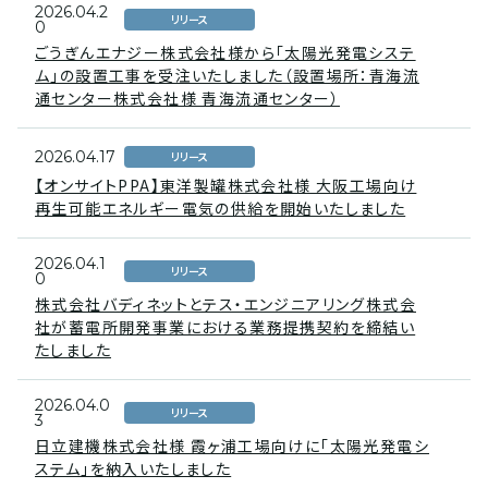
2026.04.2
リリース
0
ごうぎんエナジー株式会社様から「太陽光発電システ
ム」の設置工事を受注いたしました（設置場所：青海流
通センター株式会社様 青海流通センター）
2026.04.17
リリース
【オンサイトPPA】東洋製罐株式会社様 大阪工場向け
再生可能エネルギー電気の供給を開始いたしました
2026.04.1
リリース
0
株式会社バディネットとテス・エンジニアリング株式会
社が蓄電所開発事業における業務提携契約を締結い
たしました
2026.04.0
リリース
3
日立建機株式会社様 霞ヶ浦工場向けに「太陽光発電シ
ステム」を納入いたしました