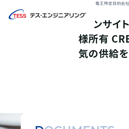
TOP
ニュース
【オンサイトPPA＋余剰FIP】滋賀竜王特定目的
リリース
【オンサイ
様所有 C
気の供給を