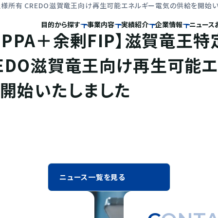
会社様所有 CREDO滋賀竜王向け再生可能エネルギー電気の供給を開始
目的から探す
事業内容
実績紹介
企業情報
ニュース
トPPA＋余剰FIP】滋賀竜王
REDO滋賀竜王向け再生可能
開始いたしました
ニュース一覧を見る