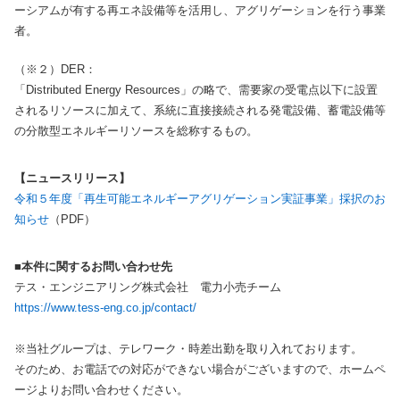
ーシアムが有する再エネ設備等を活用し、アグリゲーションを行う事業
者。
（※２）DER：
「Distributed Energy Resources」の略で、需要家の受電点以下に設置
されるリソースに加えて、系統に直接接続される発電設備、蓄電設備等
の分散型エネルギーリソースを総称するもの。
【ニュースリリース】
令和５年度「再生可能エネルギーアグリゲーション実証事業」採択のお
知らせ
（PDF）
■本件に関するお問い合わせ先
テス・エンジニアリング株式会社 電力小売チーム
https://www.tess-eng.co.jp/contact/
※当社グループは、テレワーク・時差出勤を取り入れております。
そのため、お電話での対応ができない場合がございますので、ホームペ
ージよりお問い合わせください。