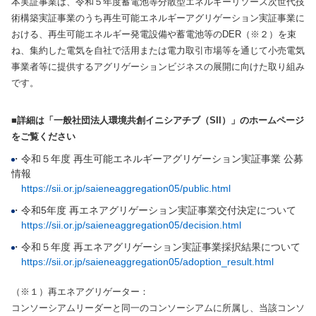
本実証事業は、令和５年度蓄電池等分散型エネルギーリソース次世代技
術構築実証事業のうち再生可能エネルギーアグリゲーション実証事業に
おける、再生可能エネルギー発電設備や蓄電池等のDER（※２）を束
ね、集約した電気を自社で活用または電力取引市場等を通じて小売電気
事業者等に提供するアグリゲーションビジネスの展開に向けた取り組み
です。
■詳細は「一般社団法人環境共創イニシアチブ（SII）」のホームページ
をご覧ください
・令和５年度 再生可能エネルギーアグリゲーション実証事業 公募
情報
https://sii.or.jp/saieneaggregation05/public.html
・令和5年度 再エネアグリゲーション実証事業交付決定について
https://sii.or.jp/saieneaggregation05/decision.html
・令和５年度 再エネアグリゲーション実証事業採択結果について
https://sii.or.jp/saieneaggregation05/adoption_result.html
（※１）再エネアグリゲーター：
コンソーシアムリーダーと同一のコンソーシアムに所属し、当該コンソ