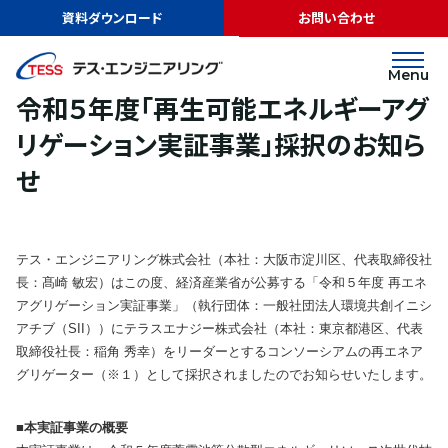
TOP
ニュース
令和５年度「再生可能エネルギーアグリゲーション実証事
資料ダウンロード
お問い合わせ
業」採択のお知らせ
リリース
2023.06.29
Menu
令和５年度「再生可能エネルギーアグ
リゲーション実証事業」採択のお知ら
せ
テス・エンジニアリング株式会社（本社：大阪市淀川区、代表取締役社
長：髙崎 敏宏）はこの度、経済産業省が公募する「令和５年度 再エネ
アグリゲーション実証事業」（執行団体：一般社団法人環境共創イニシ
アチブ（SII））にテラスエナジー株式会社（本社：東京都港区、代表
取締役社長：稲角 秀幸）をリーダーとするコンソーシアムの再エネア
グリゲーター（※１）として採択されましたのでお知らせいたします。
■本実証事業の概要