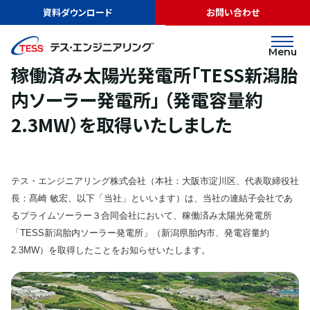
TOP
ニュース
稼働済み太陽光発電所「TESS新潟胎内ソーラー発電所」
資料ダウンロード
お問い合わせ
（発電容量約2.3MW）を取得いたしました
リリース
2021.07.01
Menu
稼働済み太陽光発電所「TESS新潟胎
内ソーラー発電所」 （発電容量約
2.3MW）を取得いたしました
テス・エンジニアリング株式会社（本社：大阪市淀川区、代表取締役社
長：髙崎 敏宏、以下「当社」といいます）は、当社の連結子会社であ
るプライムソーラー３合同会社において、稼働済み太陽光発電所
「TESS新潟胎内ソーラー発電所」（新潟県胎内市、発電容量約
2.3MW）を取得したことをお知らせいたします。