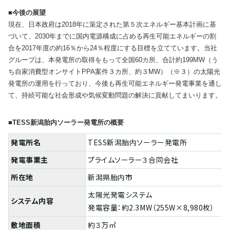
■今後の展望
現在、日本政府は2018年に策定された第５次エネルギー基本計画に基
づいて、2030年までに国内電源構成に占める再生可能エネルギーの割
合を2017年度の約16％から24％程度にする目標を立てています。当社
グループは、本発電所の取得をもって全国60カ所、合計約199MW（う
ち自家消費型オンサイトPPA案件３カ所、約３MW）（※３）の太陽光
発電所の運用を行っており、今後も再生可能エネルギー発電事業を通し
て、持続可能な社会形成や気候変動問題の解決に貢献してまいります。
■TESS新潟胎内ソーラー発電所の概要
発電所名
TESS新潟胎内ソーラー発電所
発電事業主
プライムソーラー３合同会社
所在地
新潟県胎内市
太陽光発電システム
システム内容
発電容量：約2.3MW（255W×8,980枚）
敷地面積
約３万㎡