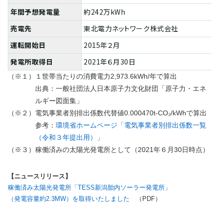
年間予想発電量
約242万kWh
売電先
東北電力ネットワーク株式会社
運転開始日
2015年２月
発電所取得日
2021年６月30日
（※１）１世帯当たりの消費電力2,973.6kWh/年で算出
出典：一般社団法人日本原子力文化財団「原子力・エネ
ルギー図面集」
（※２）電気事業者別排出係数代替値0.000470t-CO₂/kWhで算出
参考：
環境省ホームページ「電気事業者別排出係数一覧
（令和３年提出用）」
（※３）稼働済みの太陽光発電所として（2021年６月30日時点）
【ニュースリリース】
稼働済み太陽光発電所「TESS新潟胎内ソーラー発電所」
（発電容量約2.3MW）を取得いたしました
（PDF）