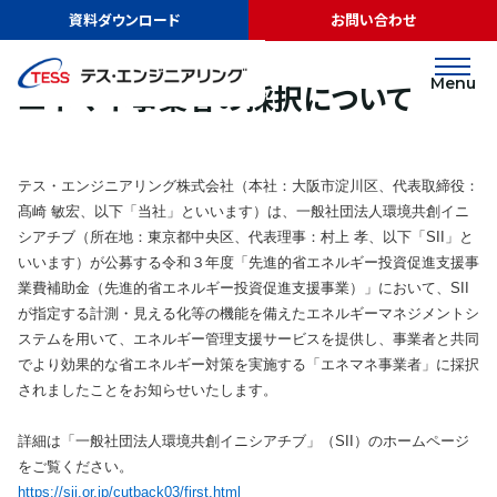
TOP
ニュース
エネマネ事業者の採択について
資料ダウンロード
お問い合わせ
リリース
2021.05.27
Menu
エネマネ事業者の採択について
テス・エンジニアリング株式会社（本社：大阪市淀川区、代表取締役：
髙崎 敏宏、以下「当社」といいます）は、一般社団法人環境共創イニ
シアチブ（所在地：東京都中央区、代表理事：村上 孝、以下「SII」と
いいます）が公募する令和３年度「先進的省エネルギー投資促進支援事
業費補助金（先進的省エネルギー投資促進支援事業）」において、SII
が指定する計測・見える化等の機能を備えたエネルギーマネジメントシ
ステムを用いて、エネルギー管理支援サービスを提供し、事業者と共同
でより効果的な省エネルギー対策を実施する「エネマネ事業者」に採択
されましたことをお知らせいたします。
詳細は「一般社団法人環境共創イニシアチブ」（SII）のホームページ
をご覧ください。
https://sii.or.jp/cutback03/first.html