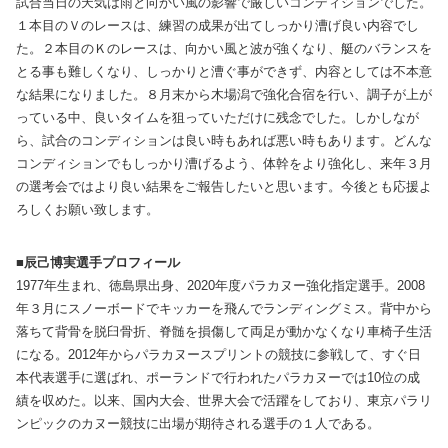
試合当日の天気は雨と向かい風の影響で厳しいコンディションでした。
１本目のＶのレースは、練習の成果が出てしっかり漕げ良い内容でし
た。２本目のＫのレースは、向かい風と波が強くなり、艇のバランスを
とる事も難しくなり、しっかりと漕ぐ事ができず、内容としては不本意
な結果になりました。８月末から木場潟で強化合宿を行い、調子が上が
っている中、良いタイムを狙っていただけに残念でした。しかしなが
ら、試合のコンディションは良い時もあれば悪い時もあります。どんな
コンディションでもしっかり漕げるよう、体幹をより強化し、来年３月
の選考会ではより良い結果をご報告したいと思います。今後とも応援よ
ろしくお願い致します。
■辰己博実選手プロフィール
1977年生まれ、徳島県出身、2020年度パラカヌー強化指定選手。2008
年３月にスノーボードでキッカーを飛んでランディングミス。背中から
落ちて背骨を脱臼骨折、脊髄を損傷して両足が動かなくなり車椅子生活
になる。2012年からパラカヌースプリントの競技に参戦して、すぐ日
本代表選手に選ばれ、ポーランドで行われたパラカヌーでは10位の成
績を収めた。以来、国内大会、世界大会で活躍をしており、東京パラリ
ンピックのカヌー競技に出場が期待される選手の１人である。