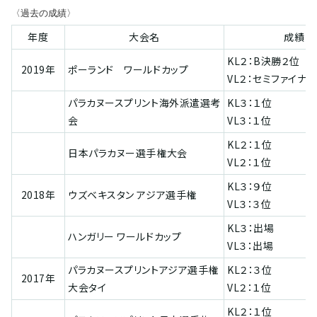
〈過去の成績〉
年度
大会名
成績
KL２：B決勝２位
2019年
ポーランド ワールドカップ
VL２：セミファイナ
パラカヌースプリント海外派遣選考
KL３：１位
会
VL３：１位
KL２：１位
日本パラカヌー選手権大会
VL２：１位
KL３：９位
2018年
ウズベキスタン アジア選手権
VL３：３位
KL３：出場
ハンガリー ワールドカップ
VL３：出場
パラカヌースプリントアジア選手権
KL２：３位
2017年
大会タイ
VL２：１位
KL２：１位