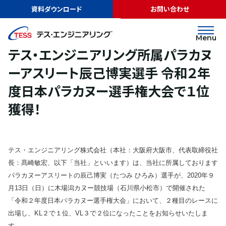
TOP
ニュース
テス・エンジニアリング所属パラカヌーアスリート辰己博実
資料ダウンロード
お問い合わせ
選手 令和２年度日本パラカヌー選手権大会で１位獲得！
リリース
2020.09.16
Menu
テス・エンジニアリング所属パラカヌ
ーアスリート辰己博実選手 令和２年
度日本パラカヌー選手権大会で１位
獲得！
テス・エンジニアリング株式会社（本社：大阪府大阪市、代表取締役社
長：髙崎敏宏、以下「当社」といいます）は、当社に所属しております
パラカヌーアスリートの辰己博実（たつみ ひろみ）選手が、2020年９
月13日（日）に木場潟カヌー競技場（石川県小松市）で開催された
「令和２年度日本パラカヌー選手権大会」において、２種目のレースに
出場し、KL２で１位、VL３で２位になったことをお知らせいたしま
す。