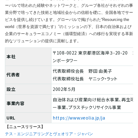
ーバルで培われた経験やネットワークと、グループ各社がそれぞれの事
業分野で培ってきた技術と地域社会からの信頼を礎に、全国各地でサー
ビスを提供し続けています。グローバルで掲げられた“Resourcing the
world（世界を資源で満たす）”のミッションの下、日本の自治体および
企業のサーキュラーエコノミー（循環型経済）への移行を実現する革新
的なソリューションの提供に貢献します。
〒108-0022 東京都港区海岸３-20-20 
本社
ンボータワー
代表取締役会長 野田 由美子
代表者
代表取締役社長 ヤニック・ラット
設立
2002年５月
自治体および産業向け総合水事業、再生可
事業内容
ー事業、プラスチックリサイクル事業
URL
https://www.veolia.jp/ja
【ニュースリリース】
テス・エンジニアリングとヴェオリア・ジャパン