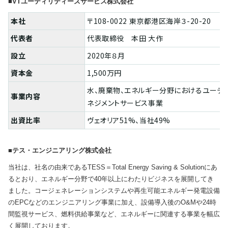
■VTユーティリティーズサービス株式会社
本社
〒108-0022 東京都港区海岸３-20-20
代表者
代表取締役 本田 大作
設立
2020年８月
資本金
1,500万円
水、廃棄物、エネルギー分野におけるユーティ
事業内容
ネジメントサービス事業
出資比率
ヴェオリア51%、当社49%
■テス・エンジニアリング株式会社
当社は、社名の由来であるTESS＝Total Energy Saving & Solutionにあ
るとおり、エネルギー分野で40年以上にわたりビジネスを展開してき
ました。コージェネレーションシステムや再生可能エネルギー発電設備
のEPCなどのエンジニアリング事業に加え、設備導入後のO&Mや24時
間監視サービス、燃料供給事業など、エネルギーに関連する事業を幅広
く展開しております。