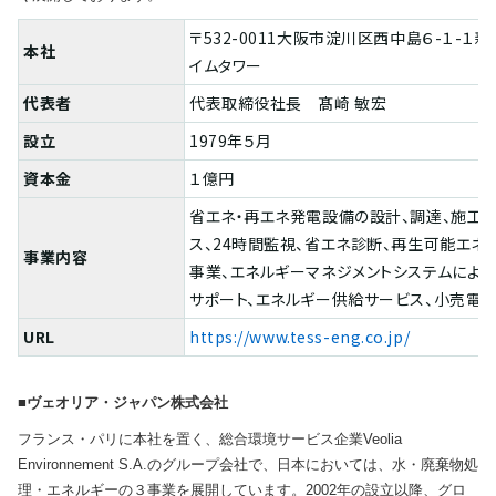
〒532-0011大阪市淀川区西中島６-１-１
本社
イムタワー
代表者
代表取締役社長 髙崎 敏宏
設立
1979年５月
資本金
１億円
省エネ・再エネ発電設備の設計、調達、施工、
ス、24時間監視、省エネ診断、再生可能エネ
事業内容
事業、エネルギーマネジメントシステムによ
サポート、エネルギー供給サービス、小売電
URL
https://www.tess-eng.co.jp/
■ヴェオリア・ジャパン株式会社
フランス・パリに本社を置く、総合環境サービス企業Veolia
Environnement S.A.のグループ会社で、日本においては、水・廃棄物処
理・エネルギーの３事業を展開しています。2002年の設立以降、グロ