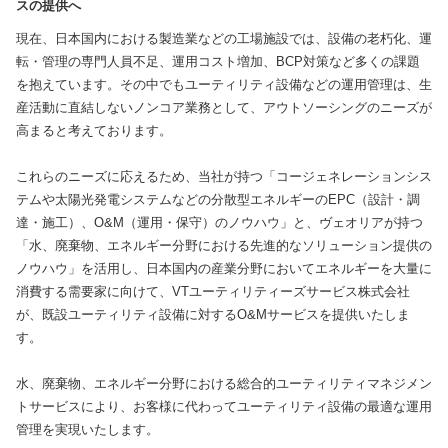
スの提供へ
現在、日本国内における製造業などの工場施設では、設備の老朽化、運
転・管理の専門人員不足、運用コスト増加、BCP対策など多くの課題
を抱えています。その中でもユーティリティ設備などの運用管理は、生
産活動に直結しないノンコア業務として、アウトソーシングのニーズが
高まると考えております。
これらのニーズに応えるため、当社が持つ「コージェネレーションシス
テムや太陽光発電システムなどの分散型エネルギーのEPC（設計・調
達・施工）、O&M（運用・保守）のノウハウ」と、ヴェオリアが持つ
「水、廃棄物、エネルギー分野における先進的なソリューション提供の
ノウハウ」を活用し、日本国内の産業分野においてエネルギーを大量に
消費する需要家に向けて、VTユーティリティーズサービス株式会社
が、既設ユーティリティ設備に対するO&Mサービスを提供いたしま
す。
水、廃棄物、エネルギー分野における総合的ユーティリティマネジメン
トサービスにより、お客様に代わってユーティリティ設備の最適な運用
管理を実現いたします。