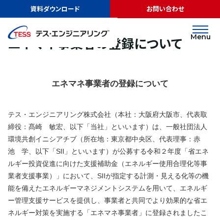
TOP
ニュース
エネマネ事業者の登録について
資料ダウンロード
お問い合わせ
リリース
2020.05.19
Menu
エネマネ事業者の登録について
エネマネ事業者の登録について
テス・エンジニアリング株式会社（本社：大阪府大阪市、代表取
締役：髙崎 敏宏、以下「当社」といいます）は、一般社団法人
環境共創イニシアチブ（所在地：東京都中央区、代表理事：赤
池 学、以下「SII」といいます）が公募する令和２年度「省エネ
ルギー投資促進に向けた支援補助金（エネルギー使用合理化等事
業者支援事業）」において、SIIが指定する計測・見える化等の機
能を備えたエネルギーマネジメントシステムを用いて、エネルギ
ー管理支援サービスを提供し、事業者と共同でより効果的な省エ
ネルギー対策を実施する「エネマネ事業者」に登録されましたこ