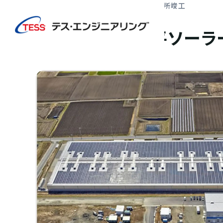
TOP
実績紹介
TESS群馬横野平ソーラー発電所竣工
太陽光発電
屋根
TESS群馬横野平ソー