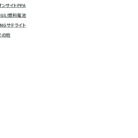
オンサイトPPA
CGS/燃料電池
LNGサテライト
その他