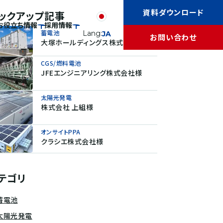
資料ダウンロード
ックアップ記事
お役立ち情報
採用情報
蓄電池
Lang:
JA
お問い合わせ
大塚ホールディングス株式会社様
CGS/燃料電池
JFEエンジニアリング株式会社様
太陽光発電
株式会社 上組様
オンサイトPPA
クラシエ株式会社様
テゴリ
蓄電池
太陽光発電