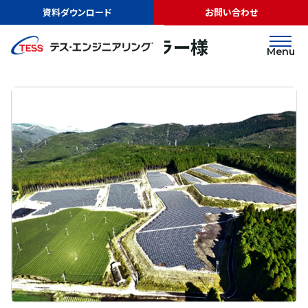
TOP
実績紹介
合同会社T&Mソーラー様
資料ダウンロード
お問い合わせ
太陽光発電
地上
合同会社T&Mソーラー様
Menu