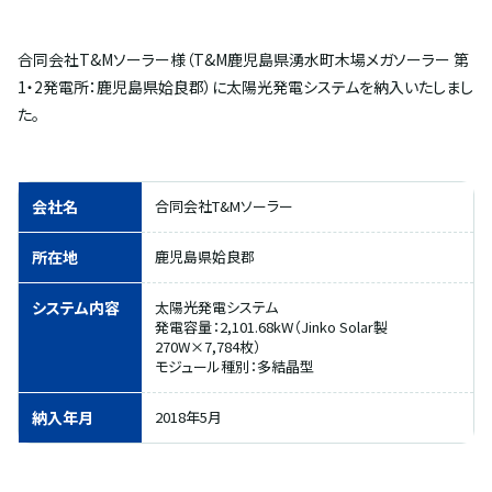
合同会社T&Mソーラー様（T&M鹿児島県湧水町木場メガソーラー 第
1・2発電所：鹿児島県姶良郡）に太陽光発電システムを納入いたしまし
た。
会社名
合同会社T&Mソーラー
所在地
鹿児島県姶良郡
システム内容
太陽光発電システム
発電容量：2,101.68kW（Jinko Solar製
270W×7,784枚）
モジュール種別：多結晶型
納入年月
2018年5月