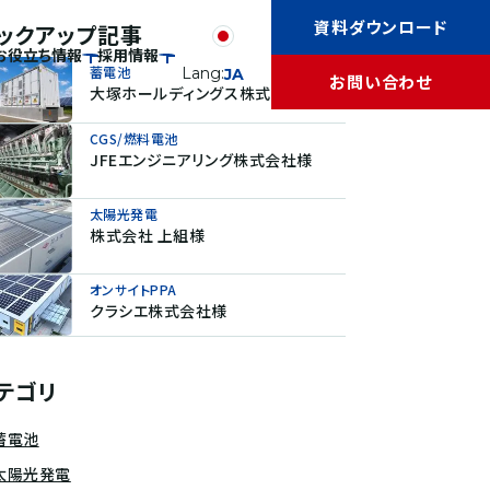
資料ダウンロード
ックアップ記事
お役立ち情報
採用情報
蓄電池
Lang:
JA
お問い合わせ
大塚ホールディングス株式会社様
CGS/燃料電池
JFEエンジニアリング株式会社様
太陽光発電
株式会社 上組様
オンサイトPPA
クラシエ株式会社様
テゴリ
蓄電池
太陽光発電