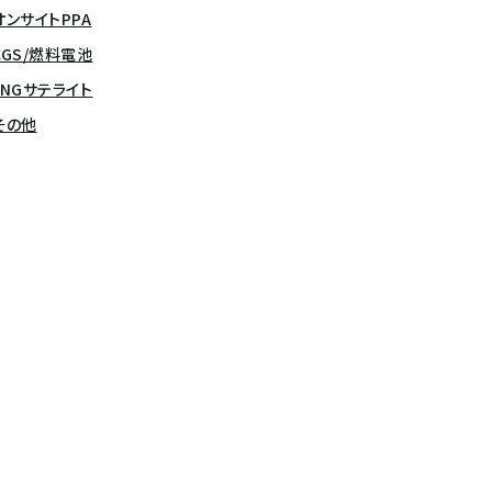
オンサイトPPA
CGS/燃料電池
LNGサテライト
その他