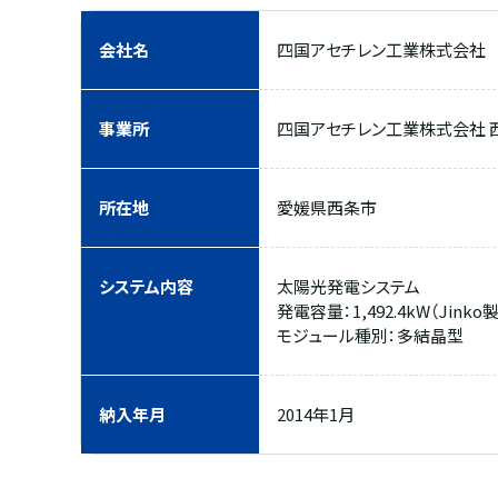
会社名
四国アセチレン工業株式会社
事業所
四国アセチレン工業株式会社 
所在地
愛媛県西条市
システム内容
太陽光発電システム
発電容量：1,492.4kW（Jinko製
モジュール種別：多結晶型
納入年月
2014年1月