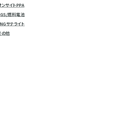
オンサイトPPA
CGS/燃料電池
LNGサテライト
その他