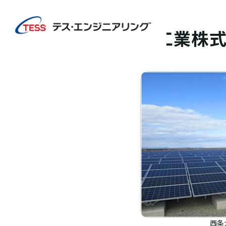
TOP
実績紹介
四国アセチレン工業株式会社様
太陽光発電
地上
四国アセチレン工業株
西条