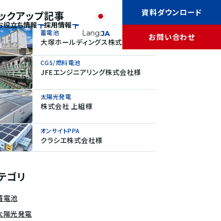
資料ダウンロード
ックアップ記事
お役立ち情報
採用情報
蓄電池
Lang:
JA
お問い合わせ
大塚ホールディングス株式会社様
CGS/燃料電池
JFEエンジニアリング株式会社様
太陽光発電
株式会社 上組様
オンサイトPPA
クラシエ株式会社様
テゴリ
蓄電池
太陽光発電