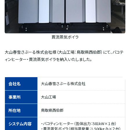
貫流蒸気ボイラ
大山春雪さぶーる株式会社様（大山工場：鳥取県西伯郡）にて、バコテ
ィンヒーター・貫流蒸気ボイラを納入いたしました。
会社名
大山春雪さぶーる株式会社
事業所
大山工場
所在地
鳥取県西伯郡
システム内容
・バコティンヒーター（缶体出力：581kW×１台）
・貫流蒸気ボイラ（相当蒸発量：1,500kg/h×２台）