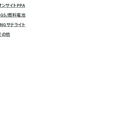
オンサイトPPA
CGS/燃料電池
LNGサテライト
その他