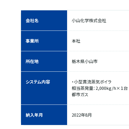
会社名
小山化学株式会社
事業所
本社
所在地
栃木県小山市
システム内容
・小型貫流蒸気ボイラ
相当蒸発量：2,000kg/h×１台
都市ガス
納入年月
2022年8月