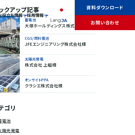
資料ダウンロード
ックアップ記事
お役立ち情報
採用情報
蓄電池
Lang:
JA
お問い合わせ
大塚ホールディングス株式会社様
CGS/燃料電池
JFEエンジニアリング株式会社様
太陽光発電
株式会社 上組様
オンサイトPPA
クラシエ株式会社様
テゴリ
蓄電池
太陽光発電