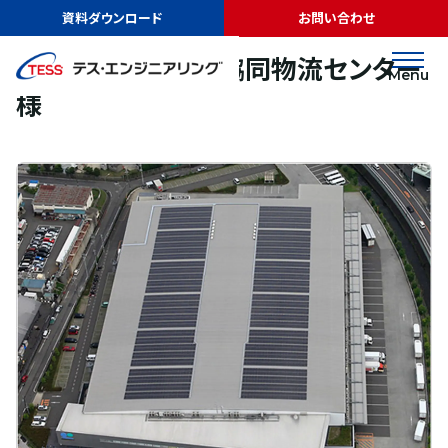
TOP
実績紹介
株式会社おおさか協同物流センター様
資料ダウンロード
お問い合わせ
太陽光発電
屋根
株式会社おおさか協同物流センター
Menu
様