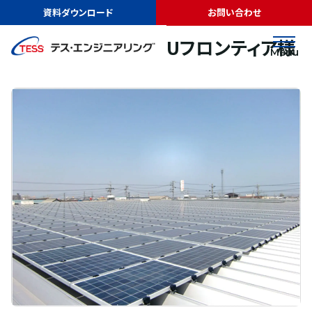
TOP
実績紹介
株式会社NAKAYABUフロンティア様
資料ダウンロード
お問い合わせ
太陽光発電
屋根
株式会社NAKAYABUフロンティア様
Menu