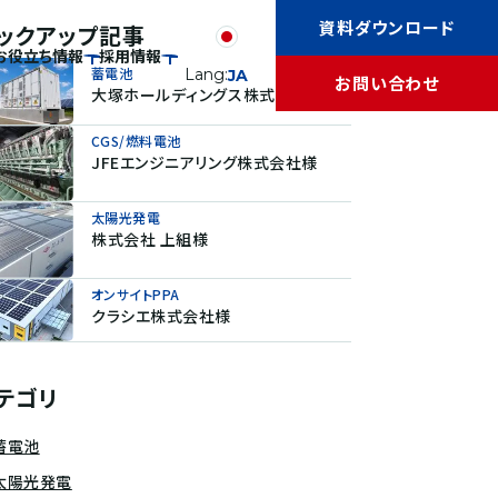
資料ダウンロード
ックアップ記事
お役立ち情報
採用情報
蓄電池
Lang:
JA
お問い合わせ
大塚ホールディングス株式会社様
CGS/燃料電池
JFEエンジニアリング株式会社様
太陽光発電
株式会社 上組様
オンサイトPPA
クラシエ株式会社様
テゴリ
蓄電池
太陽光発電