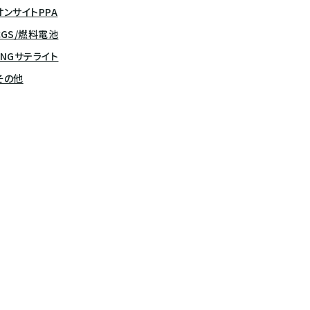
オンサイトPPA
CGS/燃料電池
LNGサテライト
その他