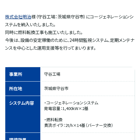
株式会社明治
様（守谷工場：茨城県守谷市）にコージェネレーションシ
ステムを納入いたしました。
同時に燃料転換工事も施工いたしました。
今後は、設備の安定稼働のために、24時間監視システム、定期メンテナ
ンスを中心とした運用支援等を行ってまいります。
事業所
守谷工場
所在地
茨城県守谷市
システム内容
・コージェネレーションシステム
発電容量：1,400kW×2基
・燃料転換
貫流ボイラ：2t/h×14基（バーナー交換）
環境効果