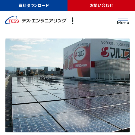
TOP
実績紹介
株式会社マルエス様
資料ダウンロード
お問い合わせ
太陽光発電
屋根
株式会社マルエス様
Menu