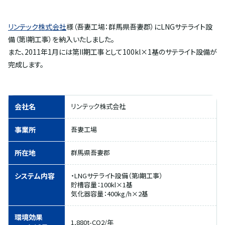
リンテック株式会社
様（吾妻工場：群馬県吾妻郡）にLNGサテライト設
備（第I期工事）を納入いたしました。
また、2011年1月には第II期工事として100kl×1基のサテライト設備が
完成します。
会社名
リンテック株式会社
事業所
吾妻工場
所在地
群馬県吾妻郡
システム内容
・LNGサテライト設備（第I期工事）
貯槽容量：100kl×1基
気化器容量：400kg/h×2基
環境効果
1,880t-CO2/年