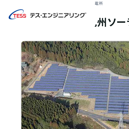
TOP
実績紹介
TESS鹿児島南九州ソーラー発電所
太陽光発電
地上
TESS鹿児島南九州ソ