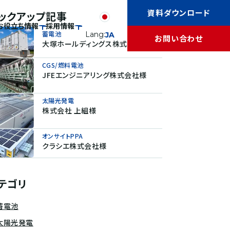
資料ダウンロード
ックアップ記事
お役立ち情報
採用情報
蓄電池
Lang:
JA
お問い合わせ
大塚ホールディングス株式会社様
CGS/燃料電池
JFEエンジニアリング株式会社様
太陽光発電
株式会社 上組様
オンサイトPPA
クラシエ株式会社様
テゴリ
蓄電池
太陽光発電