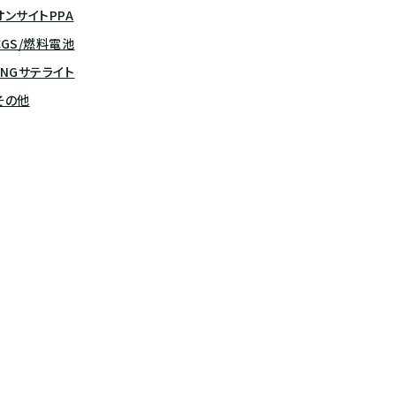
オンサイトPPA
CGS/燃料電池
LNGサテライト
その他