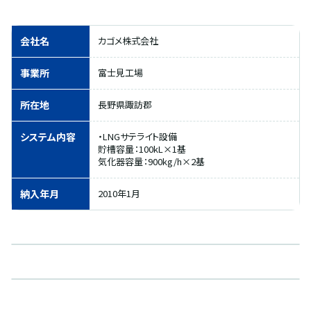
会社名
カゴメ株式会社
事業所
富士見工場
所在地
長野県諏訪郡
システム内容
・LNGサテライト設備
貯槽容量：100kL×1基
気化器容量：900kg/h×2基
納入年月
2010年1月