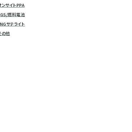
オンサイトPPA
CGS/燃料電池
LNGサテライト
その他