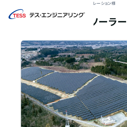
TOP
実績紹介
株式会社京セラソーラーコーポレーション様
太陽光発電
地上
株式会社京セラソーラー