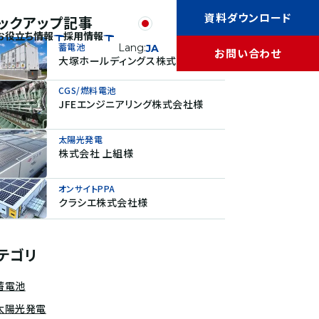
資料ダウンロード
ックアップ記事
お役立ち情報
採用情報
蓄電池
Lang:
JA
お問い合わせ
大塚ホールディングス株式会社様
CGS/燃料電池
JFEエンジニアリング株式会社様
太陽光発電
株式会社 上組様
オンサイトPPA
クラシエ株式会社様
テゴリ
蓄電池
太陽光発電