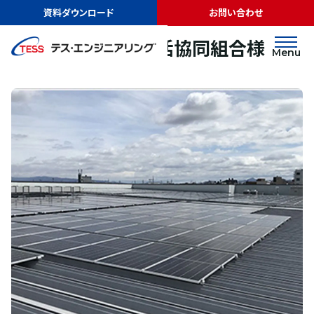
TOP
実績紹介
大阪いずみ市民生活協同組合様
資料ダウンロード
お問い合わせ
太陽光発電
屋根
大阪いずみ市民生活協同組合様
Menu