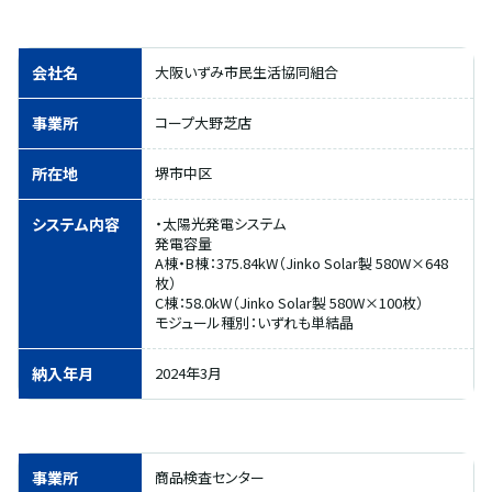
会社名
大阪いずみ市民生活協同組合
事業所
コープ大野芝店
所在地
堺市中区
システム内容
・太陽光発電システム
発電容量
A棟・B棟：375.84kW（Jinko Solar製 580W×648
枚）
C棟：58.0kW（Jinko Solar製 580W×100枚）
モジュール種別：いずれも単結晶
納入年月
2024年3月
事業所
商品検査センター