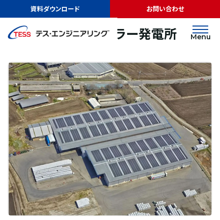
TOP
実績紹介
TESS群馬人見ソーラー発電所
資料ダウンロード
お問い合わせ
太陽光発電
屋根
TESS群馬人見ソーラー発電所
Menu