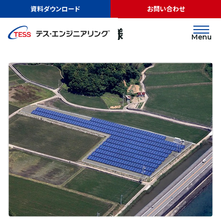
TOP
実績紹介
株式会社阪神住建様
資料ダウンロード
お問い合わせ
太陽光発電
地上
株式会社阪神住建様
Menu