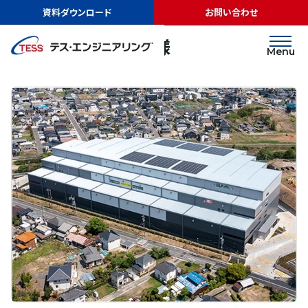
TOP
実績紹介
日本GLP株式会社様
資料ダウンロード
お問い合わせ
太陽光発電
屋根
日本GLP株式会社様
Menu