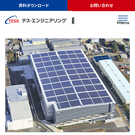
TOP
実績紹介
日本GLP株式会社様
資料ダウンロード
お問い合わせ
太陽光発電
屋根
日本GLP株式会社様
Menu