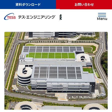
TOP
実績紹介
日本GLP株式会社様
資料ダウンロード
お問い合わせ
太陽光発電
屋根
日本GLP株式会社様
Menu