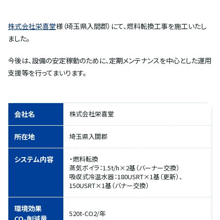
株式会社栄喜堂
様（埼玉県入間郡）にて、燃料転換工事を施工いたし
ました。
今後は、設備の安定稼動のために、定期メンテナンスを中心とした運用
支援等を行ってまいります。
会社名
株式会社栄喜堂
所在地
埼玉県入間郡
システム内容
・燃料転換
蒸気ボイラ：1.5t/h×2基（バーナー交換）
吸収式冷温水器：180USRT×1基（更新）、
150USRT×1基（バナー交換）
環境効果
520t-CO2/年
CO₂削減量