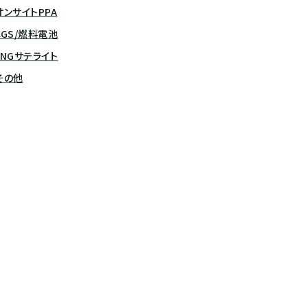
オンサイトPPA
CGS/燃料電池
LNGサテライト
その他