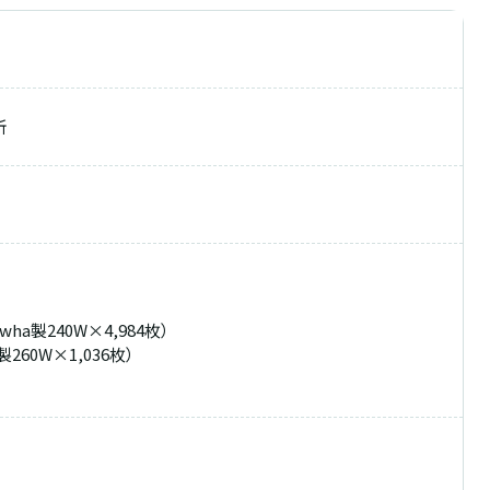
所
wha製240W×4,984枚）
製260W×1,036枚）