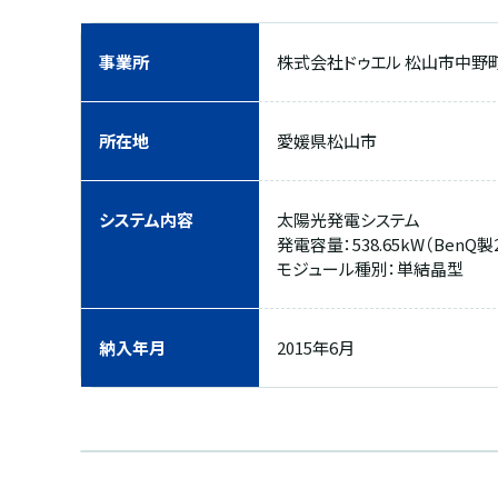
事業所
株式会社ドゥエル 松山市中野
所在地
愛媛県松山市
システム内容
太陽光発電システム
発電容量：538.65kW（BenQ製2
モジュール種別：単結晶型
納入年月
2015年6月