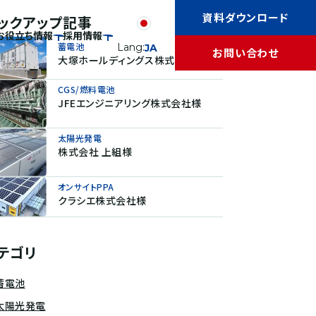
資料ダウンロード
ックアップ記事
お役立ち情報
採用情報
蓄電池
Lang:
JA
お問い合わせ
大塚ホールディングス株式会社様
CGS/燃料電池
JFEエンジニアリング株式会社様
太陽光発電
株式会社 上組様
オンサイトPPA
クラシエ株式会社様
テゴリ
蓄電池
太陽光発電