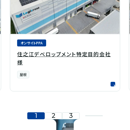
オンサイトPPA
住之江デベロップメント特定目的会社
様
屋根
1
2
3